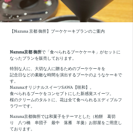
【Nazuna 京都 御所】ブーケケーキプランのご案内
Nazuna京都 御所
で「食べられるブーケケーキ」がセットに
なったプランを販売しております。
特別な人に、大切な人に贈るためのブーケケーキを
記念日などの素敵な時間を演出するブーケのようなケーキで
す。
NazunaオリジナルスイーツSAWA【咲和】。
食べられるブーケをコンセプトにした新感覚スイーツ。
桜のクリームのタルトに、花は全て食べられるエディブルフ
ラワーです。
Nazuna京都御所では和菓子をテーマとした（柏餅 葛切
り 八つ橋 串団子 最中 落雁 羊羹）お部屋をご用意し
ております。