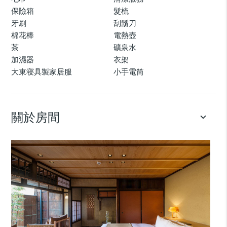
保險箱
髮梳
牙刷
刮鬍刀
棉花棒
電熱壺
茶
礦泉水
加濕器
衣架
大東寝具製家居服
小手電筒
關於房間
keyboard_arrow_down