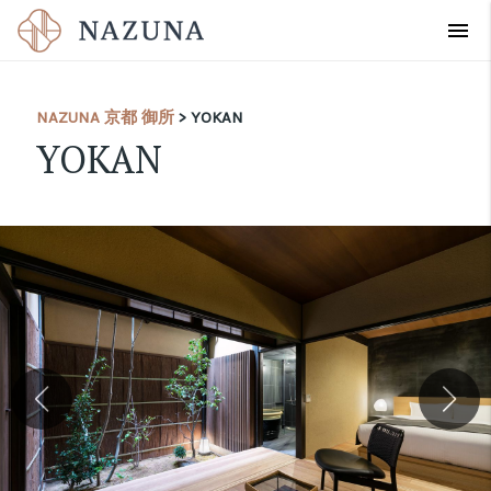
menu
NAZUNA 京都 御所
> YOKAN
YOKAN