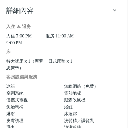
詳細內容
keyboard_arrow_down
入住 & 退房
入住 3:00 PM -
退房 11:00 AM
9:00 PM
床
特大號床 x 1（席夢
日式床墊 x 1
思床墊）
客房設備與服務
冰箱
無線網絡（免費）
空調系統
電熱地板
便攜式電視
戴森吹風機
免治馬桶
浴缸
淋浴
沐浴露
皮膚護理
洗髮精／護髮乳
毛巾
清潔服務