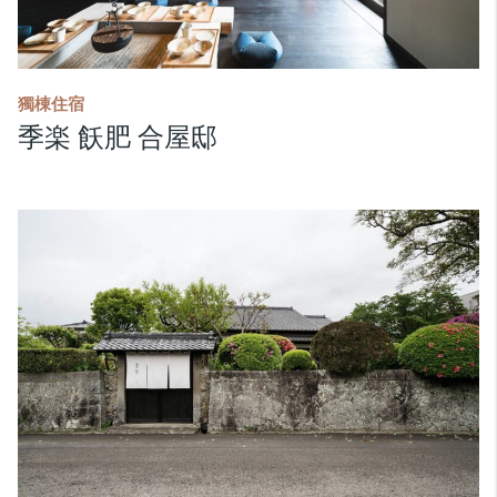
獨棟住宿
季楽 飫肥 合屋邸