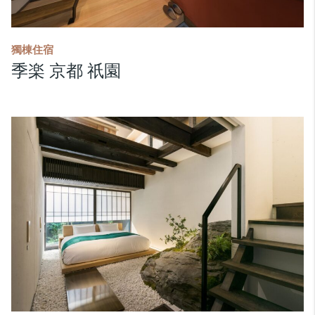
獨棟住宿
季楽 京都 祇園