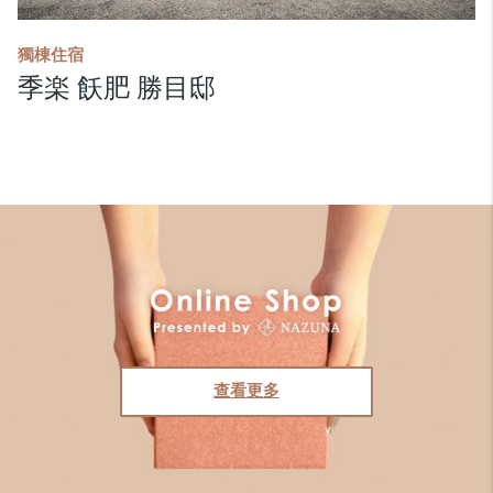
獨棟住宿
季楽 飫肥 勝目邸
查看更多