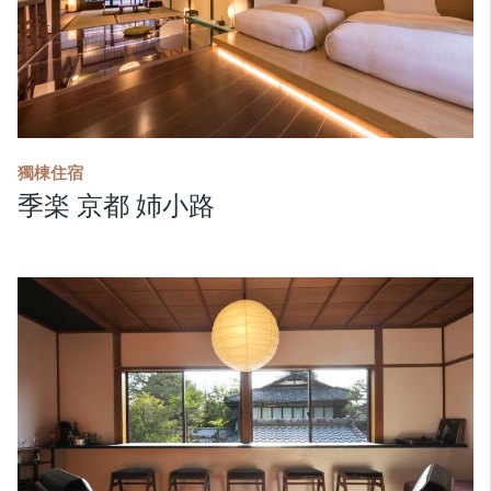
獨棟住宿
季楽 京都 姉小路